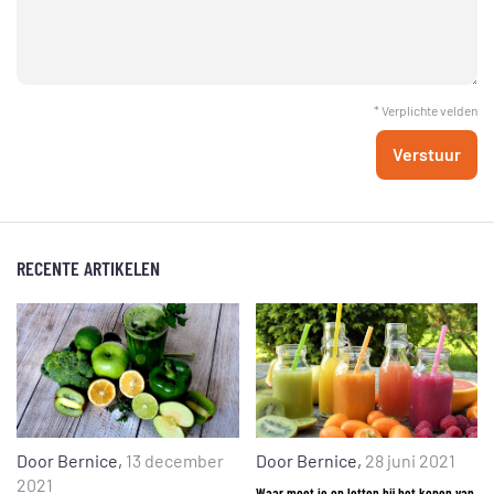
* Verplichte velden
Verstuur
RECENTE ARTIKELEN
Door
Bernice
,
13 december
Door
Bernice
,
28 juni 2021
2021
Waar moet je op letten bij het kopen van