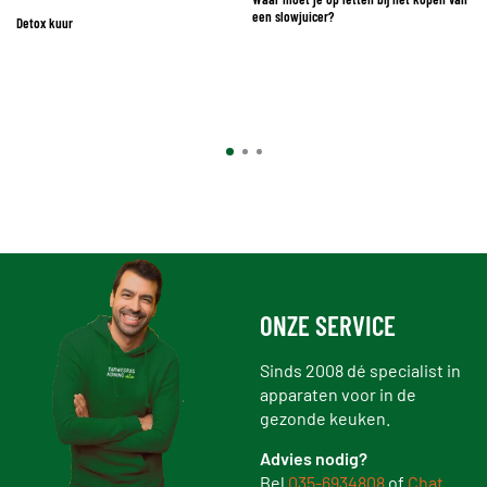
een slowjuicer?
Detox kuur
ONZE SERVICE
Sinds 2008 dé specialist in
apparaten voor in de
gezonde keuken.
Advies nodig?
Bel
035-6934808
of
Chat