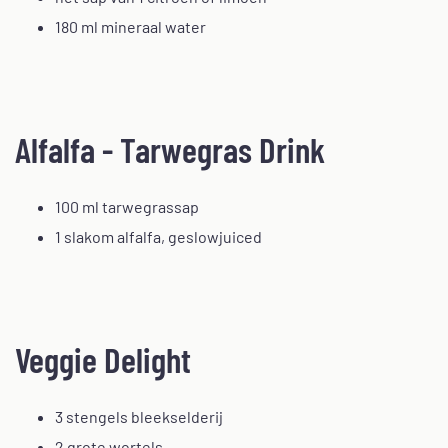
180 ml mineraal water
Alfalfa - Tarwegras Drink
100 ml tarwegrassap
1 slakom alfalfa, geslowjuiced
Veggie Delight
3 stengels bleekselderij
2 grote wortels