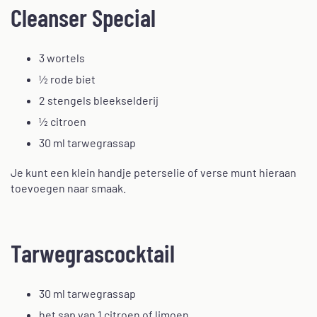
Cleanser Special
3 wortels
½ rode biet
2 stengels bleekselderij
½ citroen
30 ml tarwegrassap
Je kunt een klein handje peterselie of verse munt hieraan
toevoegen naar smaak.
Tarwegrascocktail
30 ml tarwegrassap
het sap van 1 citroen of limoen