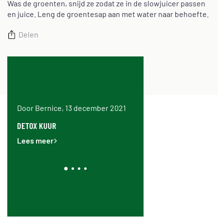
Was de groenten, snijd ze zodat ze in de slowjuicer passen
en juice. Leng de groentesap aan met water naar behoefte.
Delen
Door Bernice, 13 december 2021
Door Bernice, 28 juni 20
AT OP
DETOX KUUR
WAAR MOET JE OP LETTEN 
KOPEN VAN EEN SLOWJUIC
Lees meer
Lees meer