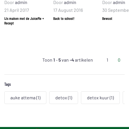
Door
admin
Door
admin
Door
admin
21 April 2017
17 August 2016
30 Septembe
IJs maken met de JuiceMe +
Back to school!
Bewust
Recept
Toon
1
-
5
van
-4
artikelen
1
0
Tags
auke attema
(1)
detox
(1)
detox kuur
(1)