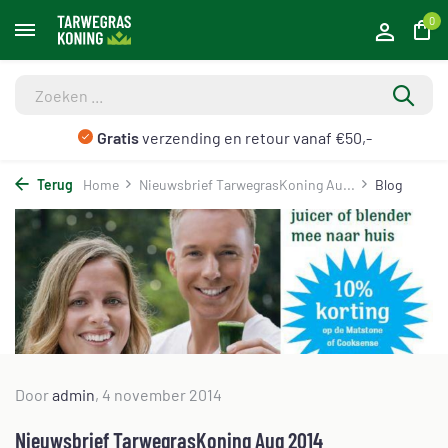
0
Gratis
verzending en retour vanaf €50,-
Terug
Home
Nieuwsbrief TarwegrasKoning Au...
Blog
Door
admin
, 4 november 2014
Nieuwsbrief TarwegrasKoning Aug 2014