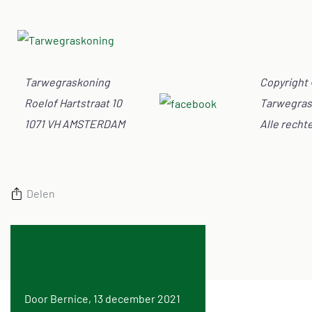
Tarwegraskoning
Copyright
Roelof Hartstraat 10
Tarwegras
1071 VH AMSTERDAM
Alle rech
Delen
Door Bernice, 13 december 2021
Door Bernice, 28 juni 20