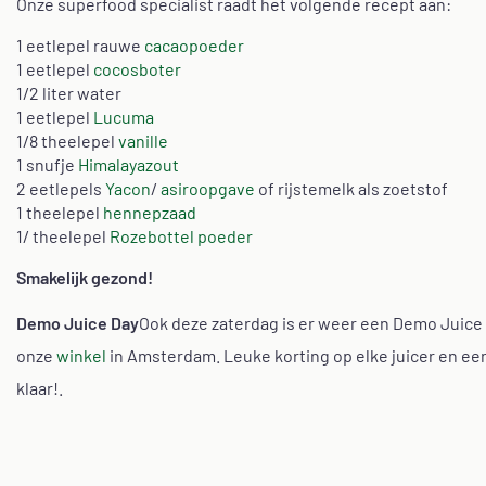
Onze superfood specialist raadt het volgende recept aan:
1 eetlepel rauwe
cacaopoeder
1 eetlepel
cocosboter
1/2 liter water
1 eetlepel
Lucuma
1/8 theelepel
vanille
1 snufje
Himalayazout
2 eetlepels
Yacon
/
asiroopgave
of rijstemelk als zoetstof
1 theelepel
hennepzaad
1/ theelepel
Rozebottel poeder
Smakelijk gezond!
Demo Juice Day
Ook deze zaterdag is er weer een Demo Juice
onze
winkel
in Amsterdam. Leuke korting op elke juicer en een
klaar!.