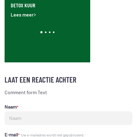
AT OP
DETOX KUUR
WAAR MOET JE OP LETTEN 
KOPEN VAN EEN SLOWJUIC
Lees meer
Lees meer
LAAT EEN REACTIE ACHTER
Comment form Text
Naam
*
E-mail
*
Uw e-mailadres wordt niet gepubliceerd.