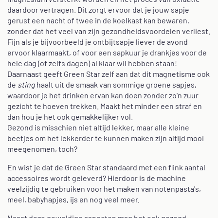
daardoor vertragen. Dit zorgt ervoor dat je jouw sapje
gerust een nacht of twee in de koelkast kan bewaren,
zonder dat het veel van zijn gezondheidsvoordelen verliest.
Fijn als je bijvoorbeeld je ontbijtsapje liever de avond
ervoor klaarmaakt, of voor een sapkuur je drankjes voor de
hele dag (of zelfs dagen) al klaar wil hebben staan!
Daarnaast geeft Green Star zelf aan dat dit magnetisme ook
de
sting
haalt uit de smaak van sommige groene sapjes,
waardoor je het drinken ervan kan doen zonder zo'n zuur
gezicht te hoeven trekken. Maakt het minder een straf en
dan hou je het ook gemakkelijker vol.
Gezond is misschien niet altijd lekker, maar alle kleine
beetjes om het lekkerder te kunnen maken zijn altijd mooi
meegenomen, toch?
En wist je dat de Green Star standaard met een flink aantal
accessoires wordt geleverd? Hierdoor is de machine
veelzijdig te gebruiken voor het maken van notenpasta's,
meel, babyhapjes, ijs en nog veel meer.
Naast deze geweldige aspecten mag het ook gezegd