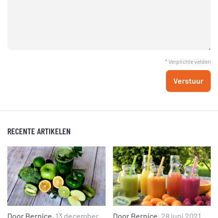
* Verplichte velden
Verstuur
RECENTE ARTIKELEN
Door
Bernice
,
13 december
Door
Bernice
,
28 juni 2021