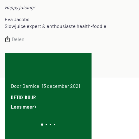
Happy juicing!
Eva Jacobs
Slowjuice expert & enthousiaste health-foodie
Delen
Door Bernice, 13 december 2021
Door Bernice, 28 juni 20
AT OP
DETOX KUUR
WAAR MOET JE OP LETTEN 
KOPEN VAN EEN SLOWJUIC
Lees meer
Lees meer