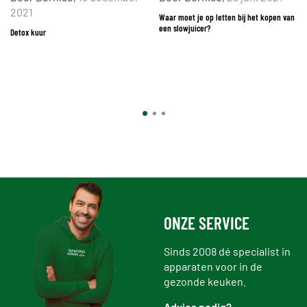
2021
Waar moet je op letten bij het kopen van
een slowjuicer?
Detox kuur
ONZE SERVICE
Sinds 2008 dé specialist in
apparaten voor in de
gezonde keuken.
Advies nodig?