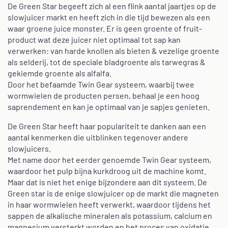
De Green Star begeeft zich al een flink aantal jaartjes op de
slowjuicer markt en heeft zich in die tijd bewezen als een
waar groene juice monster. Er is geen groente of fruit-
product wat deze juicer niet optimaal tot sap kan
verwerken: van harde knollen als bieten & vezelige groente
als selderij, tot de speciale bladgroente als tarwegras &
gekiemde groente als alfalfa.
Door het befaamde Twin Gear systeem, waarbij twee
wormwielen de producten persen, behaal je een hoog
saprendement en kan je optimaal van je sapjes genieten.
De Green Star heeft haar populariteit te danken aan een
aantal kenmerken die uitblinken tegenover andere
slowjuicers.
Met name door het eerder genoemde Twin Gear systeem,
waardoor het pulp bijna kurkdroog uit de machine komt.
Maar dat is niet het enige bijzondere aan dit systeem. De
Green star is de enige slowjuicer op de markt die magneten
in haar wormwielen heeft verwerkt, waardoor tijdens het
sappen de alkalische mineralen als potassium, calcium en
magnesium versterkt worden en het proces van oxidatie