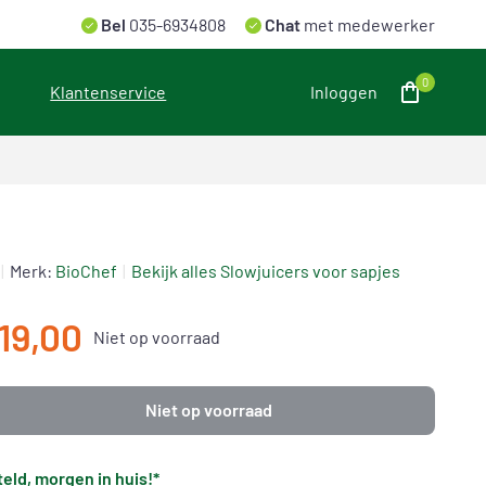
Bel
035-6934808
Chat
met medewerker
0
Klantenservice
Inloggen
Merk:
BioChef
Bekijk alles Slowjuicers voor sapjes
19,00
Niet op voorraad
Niet op voorraad
eld, morgen in huis!*