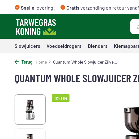
Snelle
levering!
Gratis
verzending en retour vanaf
Slowjuicers
Voedseldrogers
Blenders
Kiemappar
Terug
Home
Quantum Whole Slowjuicer Zilve...
QUANTUM WHOLE SLOWJUICER Z
11% sale