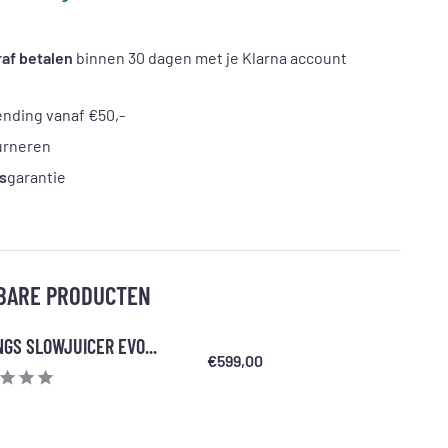
af betalen
binnen 30 dagen met je Klarna account
nding vanaf €50,-
urneren
s
garantie
BARE PRODUCTEN
GS SLOWJUICER EVO...
€599,00