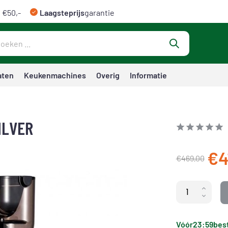
 €50,-
Laagsteprijs
garantie
aten
Keukenmachines
Overig
Informatie
ILVER
€4
€469,00
Vóór
23:59
best