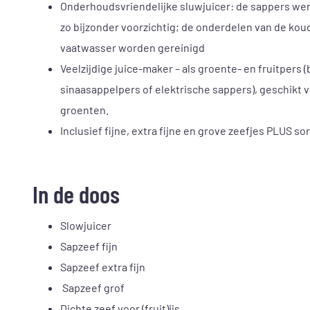
Onderhoudsvriendelijke sluwjuicer: de sappers we
zo bijzonder voorzichtig; de onderdelen van de kou
vaatwasser worden gereinigd
Veelzijdige juice-maker – als groente- en fruitpers (
sinaasappelpers of elektrische sappers), geschikt 
groenten.
Inclusief fijne, extra fijne en grove zeefjes PLUS s
In de doos
Slowjuicer
Sapzeef fijn
Sapzeef extra fijn
Sapzeef grof
Dichte zeef voor (fruit)ijs