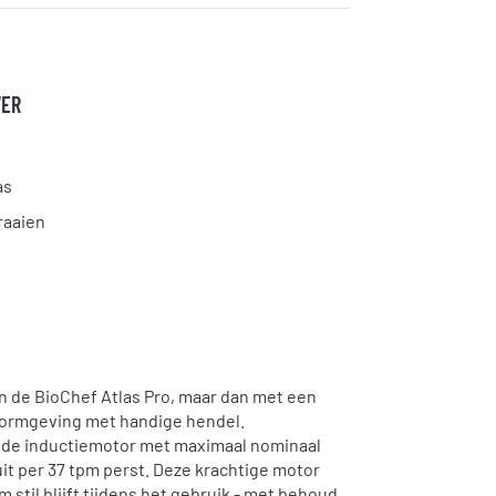
VER
as
raaien
n de BioChef Atlas Pro, maar dan met een
vormgeving met handige hendel.
nde inductiemotor met maximaal nominaal
t per 37 tpm perst. Deze krachtige motor
m stil blijft tijdens het gebruik - met behoud