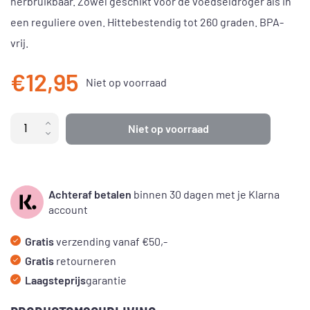
herbruikbaar. Zowel geschikt voor de voedseldroger als in
een reguliere oven. Hittebestendig tot 260 graden. BPA-
vrij.
€12,95
Niet op voorraad
Niet op voorraad
Achteraf betalen
binnen 30 dagen met je Klarna
account
Gratis
verzending vanaf €50,-
Gratis
retourneren
Laagsteprijs
garantie