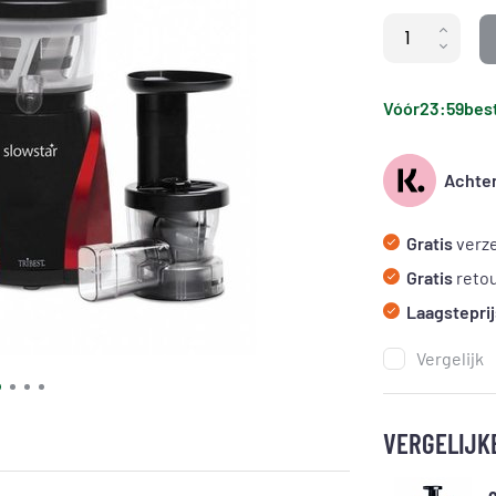
Vóór
23:59
best
Achter
Gratis
verze
Gratis
reto
Laagsteprij
Vergelijk
VERGELIJK