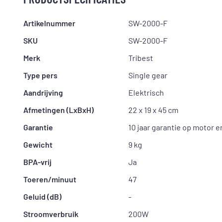
Artikelnummer
SW-2000-F
SKU
SW-2000-F
Merk
Tribest
Type pers
Single gear
Aandrijving
Elektrisch
Afmetingen (LxBxH)
22 x 19 x 45 cm
Garantie
10 jaar garantie op motor e
Gewicht
9 kg
BPA-vrij
Ja
Toeren/minuut
47
Geluid (dB)
-
Stroomverbruik
200W