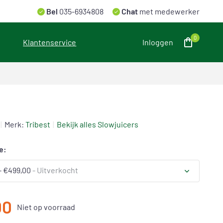
Bel
035-6934808
Chat
met medewerker
0
Klantenservice
Inloggen
Merk:
Tribest
Bekijk alles Slowjuicers
e:
 €499,00
- Uitverkocht
Uitverkocht
00
Niet op voorraad
Uitverkocht