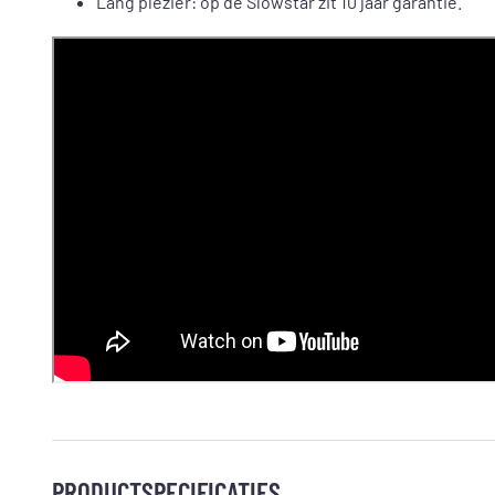
Lang plezier: op de Slowstar zit 10 jaar garantie.
PRODUCTSPECIFICATIES