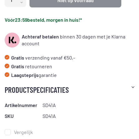
Niet op voorraad
Vóór
23:59
besteld, morgen in huis!*
Achteraf betalen
binnen 30 dagen met je Klarna
account
Gratis
verzending vanaf €50,-
Gratis
retourneren
Laagsteprijs
garantie
PRODUCTSPECIFICATIES
Artikelnummer
SD41A
SKU
SD41A
Vergelijk