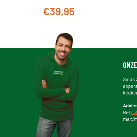
€39,95
ONZE
Sinds 
appara
keuke
Advies
Bel
03
ma t/m