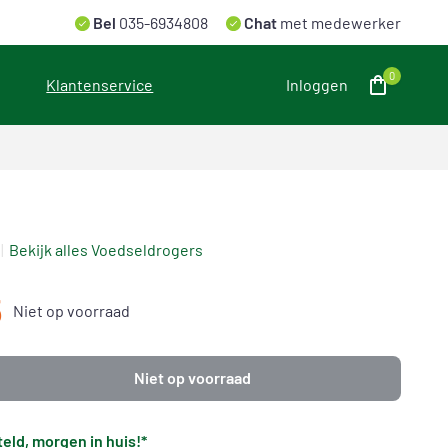
Bel
035-6934808
Chat
met medewerker
0
Klantenservice
Inloggen
Bekijk alles Voedseldrogers
5
Niet op voorraad
Niet op voorraad
eld, morgen in huis!*