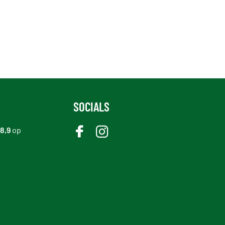
SOCIALS
8,9
op