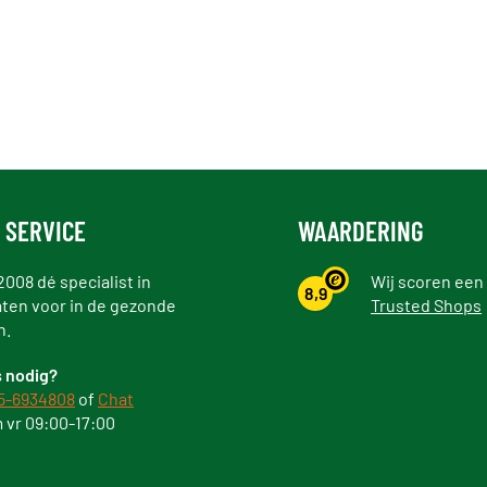
 SERVICE
WAARDERING
2008 dé specialist in
Wij scoren een
8,9
ten voor in de gezonde
Trusted Shops
n.
 nodig?
5-6934808
of
Chat
 vr 09:00-17:00