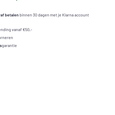
af betalen
binnen 30 dagen met je Klarna account
nding vanaf €50,-
urneren
s
garantie