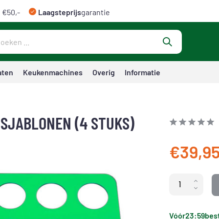
 €50,-
Laagsteprijs
garantie
aten
Keukenmachines
Overig
Informatie
 SJABLONEN (4 STUKS)
€39,9
Vóór
23:59
best