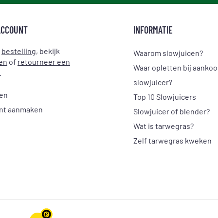
ACCOUNT
INFORMATIE
e
bestelling
, bekijk
Waarom slowjuicen?
en
of
retourneer een
Waar opletten bij aanko
.
slowjuicer?
gen
Top 10 Slowjuicers
nt aanmaken
Slowjuicer of blender?
Wat is tarwegras?
Zelf tarwegras kweken