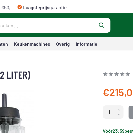
 €50,-
Laagsteprijs
garantie
aten
Keukenmachines
Overig
Informatie
2 LITER)
€215,
Vóór
23:59
best