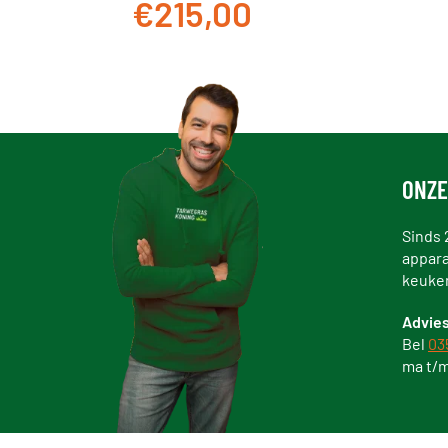
€215,00
ONZE
Sinds 
appara
keuke
Advies
Bel
03
ma t/m