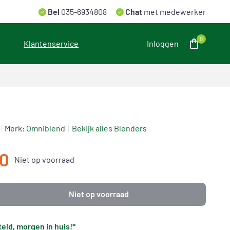
Bel
035-6934808
Chat
met medewerker
0
Klantenservice
Inloggen
Merk:
Omniblend
Bekijk alles Blenders
00
Niet op voorraad
Niet op voorraad
eld, morgen in huis!*