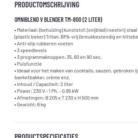
PRODUCTOMSCHRIJVING
OMNIBLEND V BLENDER TM-800 (2 LITER)
• Materiaal: (behuizing) kunststof, (snijblad) roestvrij staal
(plastic beker) Tritan, BPA-vrij (breukbestendig en hitteb
• Anti-slip rubberen voeten
• 3 speedlevels
• 3 programmaknoppen: 35, 60 en 90 sec.
• Pulsfunctie
• Ideaal voor het maken van cocktails, sauzen, gebroken ijs
banketbakker, crème enz.
• Inhoud / Capaciteit: 2 liter
• Power: 230 V - 1 Ph. - 0,95 kW
• Afmetingen: B 205 x T 230 x H 500 mm
• Gewicht: 6 kg
PRODUCTSPECIFICATIES