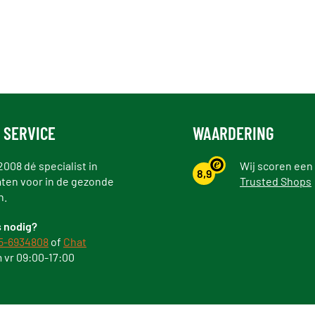
 SERVICE
WAARDERING
2008 dé specialist in
Wij scoren een
8,9
ten voor in de gezonde
Trusted Shops
n.
 nodig?
5-6934808
of
Chat
 vr 09:00-17:00