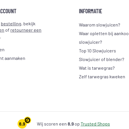
ACCOUNT
INFORMATIE
e
bestelling
, bekijk
Waarom slowjuicen?
en
of
retourneer een
Waar opletten bij aanko
.
slowjuicer?
gen
Top 10 Slowjuicers
nt aanmaken
Slowjuicer of blender?
Wat is tarwegras?
Zelf tarwegras kweken
8,9
Wij scoren een
8,9
op
Trusted Shops