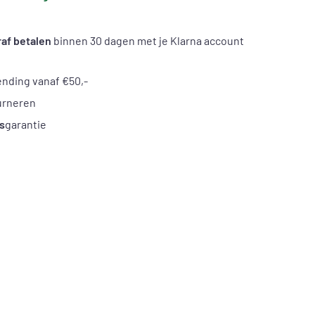
af betalen
binnen 30 dagen met je Klarna account
nding vanaf €50,-
urneren
s
garantie