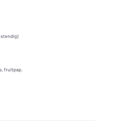
estendig)
, fruitpap,