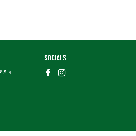
SOCIALS
8,9
op