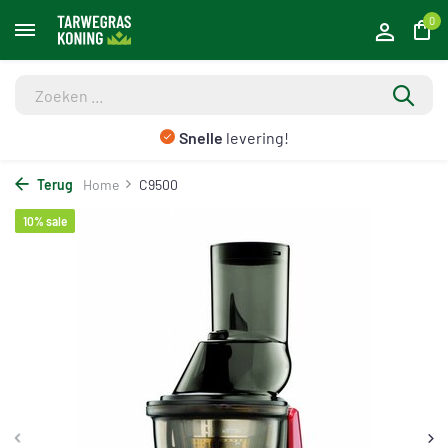
0
Gratis
verzending en retour vanaf €50,-
Terug
Home
C9500
10% sale