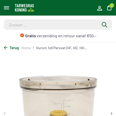
0
Gratis
verzending en retour vanaf €50,-
Terug
Home
Hurom 1st| Persvat (HF, HG, HH...