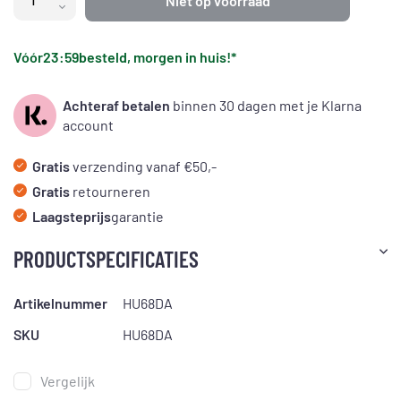
Niet op voorraad
Vóór
23:59
besteld, morgen in huis!*
Achteraf betalen
binnen 30 dagen met je Klarna
account
Gratis
verzending vanaf €50,-
Gratis
retourneren
Laagsteprijs
garantie
PRODUCTSPECIFICATIES
Artikelnummer
HU68DA
SKU
HU68DA
Vergelijk