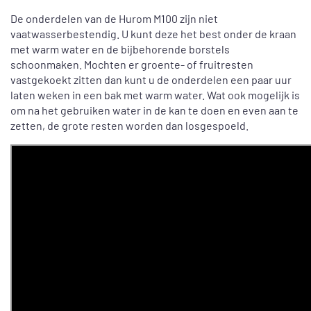
De onderdelen van de Hurom M100 zijn niet
vaatwasserbestendig. U kunt deze het best onder de kraan
met warm water en de bijbehorende borstels
schoonmaken. Mochten er groente- of fruitresten
vastgekoekt zitten dan kunt u de onderdelen een paar uur
laten weken in een bak met warm water. Wat ook mogelijk is
om na het gebruiken water in de kan te doen en even aan te
zetten, de grote resten worden dan losgespoeld.