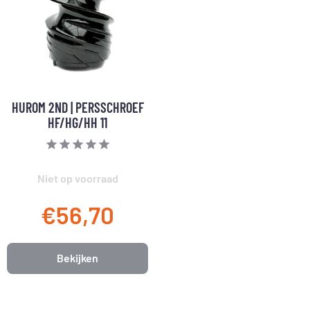
HUROM 2ND | PERSSCHROEF
HF/HG/HH 11
Niet op voorraad
€56,70
Bekijken