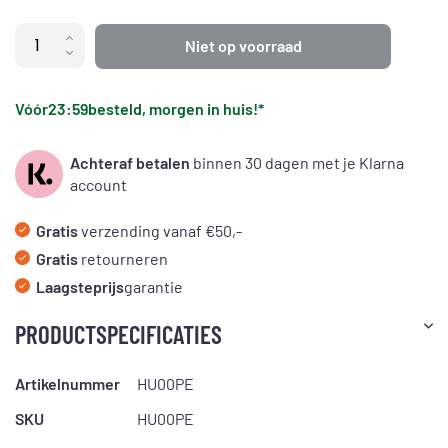
Niet op voorraad
Vóór
23:59
besteld, morgen in huis!*
Achteraf betalen
binnen 30 dagen met je Klarna
account
Gratis
verzending vanaf €50,-
Gratis
retourneren
Laagsteprijs
garantie
PRODUCTSPECIFICATIES
Artikelnummer
HU00PE
SKU
HU00PE