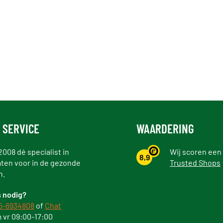
 SERVICE
WAARDERING
2008 dé specialist in
Wij scoren een
8,9
ten voor in de gezonde
Trusted Shops
n.
 nodig?
5-6934808
of
Chat
 vr 09:00-17:00