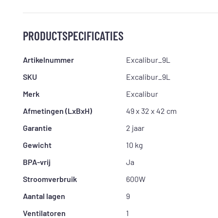
PRODUCTSPECIFICATIES
Artikelnummer
Excalibur_9L
SKU
Excalibur_9L
Merk
Excalibur
Afmetingen (LxBxH)
49 x 32 x 42 cm
Garantie
2 jaar
Gewicht
10 kg
BPA-vrij
Ja
Stroomverbruik
600W
Aantal lagen
9
Ventilatoren
1