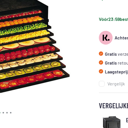
Vóór
23:59
best
Achter
Gratis
verze
Gratis
reto
Laagsteprij
Vergelijk
VERGELIJK