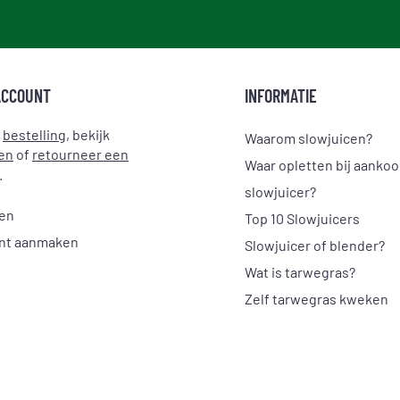
ACCOUNT
INFORMATIE
e
bestelling
, bekijk
Waarom slowjuicen?
en
of
retourneer een
Waar opletten bij aanko
.
slowjuicer?
gen
Top 10 Slowjuicers
nt aanmaken
Slowjuicer of blender?
Wat is tarwegras?
Zelf tarwegras kweken