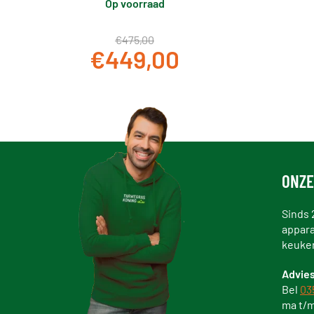
Op voorraad
€475,00
€449,00
ONZE
Sinds 
appara
keuke
Advies
Bel
03
ma t/m