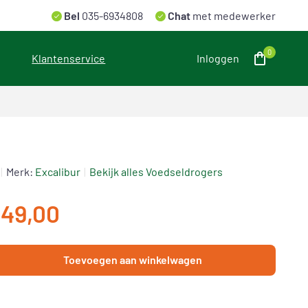
Bel
035-6934808
Chat
met medewerker
0
Klantenservice
Inloggen
Merk:
Excalibur
Bekijk alles Voedseldrogers
49,00
Toevoegen aan winkelwagen