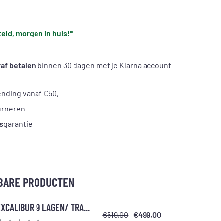
eld, morgen in huis!*
af betalen
binnen 30 dagen met je Klarna account
nding vanaf €50,-
urneren
s
garantie
BARE PRODUCTEN
EXCALIBUR 9 LAGEN/ TRA...
€519,00
€499,00