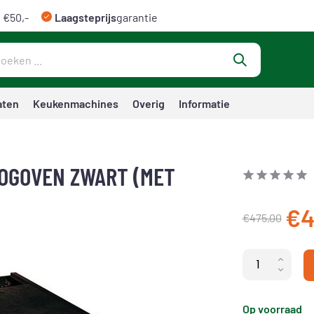
 €50,-
Laagsteprijs
garantie
aten
Keukenmachines
Overig
Informatie
OOGOVEN ZWART (MET
€4
€475,00
Op voorraad