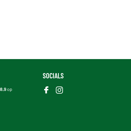
SOCIALS
8,9
op