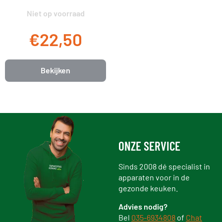
Niet op voorraad
€22,50
Bekijken
ONZE SERVICE
Sinds 2008 dé specialist in
apparaten voor in de
gezonde keuken.
Advies nodig?
Bel
035-6934808
of
Chat