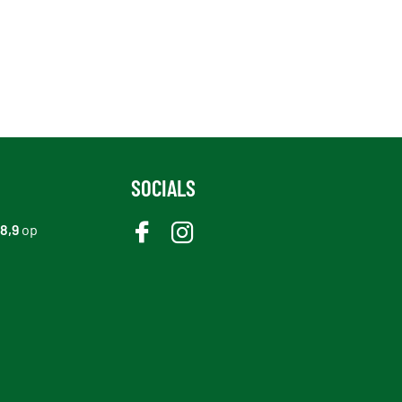
SOCIALS
8,9
op