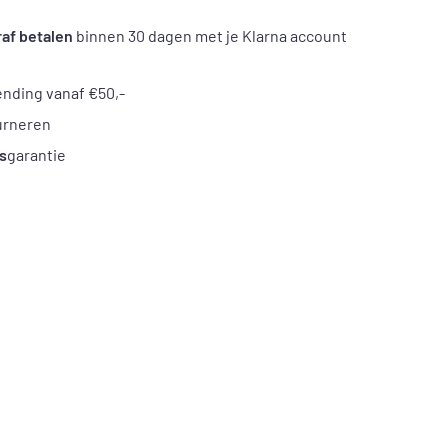
af betalen
binnen 30 dagen met je Klarna account
nding vanaf €50,-
urneren
s
garantie