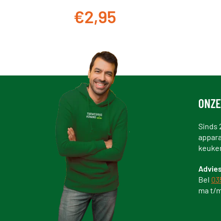
€2,95
ONZE
Sinds 
appara
keuke
Advies
Bel
03
ma t/m