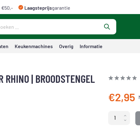
 €50,-
Laagsteprijs
garantie
aten
Keukenmachines
Overig
Informatie
R RHINO | BROODSTENGEL
€2,95