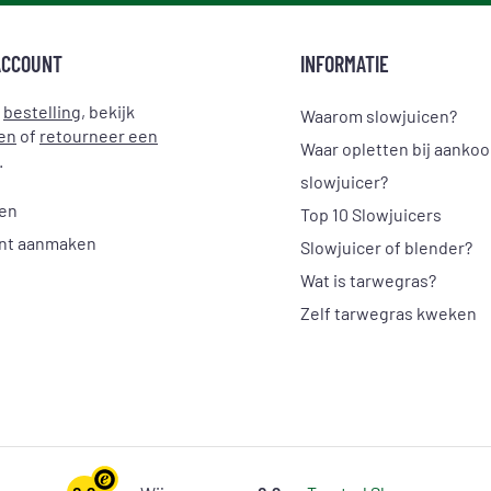
ACCOUNT
INFORMATIE
e
bestelling
, bekijk
Waarom slowjuicen?
en
of
retourneer een
Waar opletten bij aanko
.
slowjuicer?
gen
Top 10 Slowjuicers
nt aanmaken
Slowjuicer of blender?
Wat is tarwegras?
Zelf tarwegras kweken