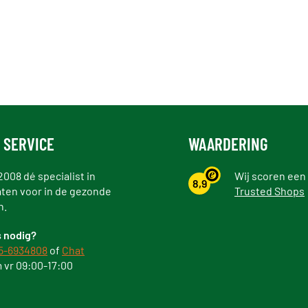
 SERVICE
WAARDERING
2008 dé specialist in
Wij scoren een
8,9
ten voor in de gezonde
Trusted Shops
n.
 nodig?
5-6934808
of
Chat
 vr 09:00-17:00