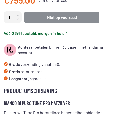
€799,00
Niet op voorraad
Niet op voorraad
Vóór
23:59
besteld, morgen in huis!*
Achteraf betalen
binnen 30 dagen met je Klarna
account
Gratis
verzending vanaf €50,-
Gratis
retourneren
Laagsteprijs
garantie
PRODUCTOMSCHRIJVING
BIANCO DI PURO TUNE PRO MATZILVER
De nieuwe Tune Pro borstelloze hogesnelheidsblender