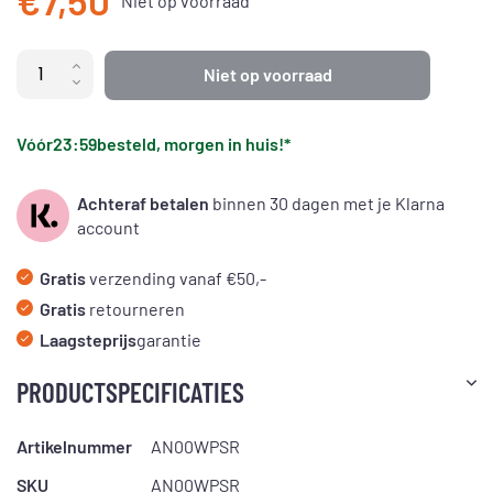
€7,50
Niet op voorraad
Niet op voorraad
Vóór
23:59
besteld, morgen in huis!*
Achteraf betalen
binnen 30 dagen met je Klarna
account
Gratis
verzending vanaf €50,-
Gratis
retourneren
Laagsteprijs
garantie
PRODUCTSPECIFICATIES
Artikelnummer
AN00WPSR
SKU
AN00WPSR