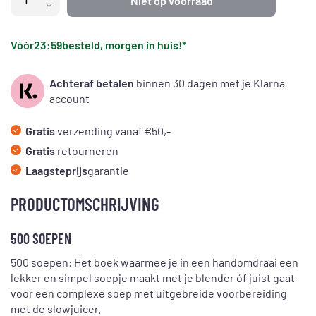
Niet op voorraad
Vóór
23:59
besteld, morgen in huis!*
Achteraf betalen
binnen 30 dagen met je Klarna
account
Gratis
verzending vanaf €50,-
Gratis
retourneren
Laagsteprijs
garantie
PRODUCTOMSCHRIJVING
500 SOEPEN
500 soepen: Het boek waarmee je in een handomdraai een
lekker en simpel soepje maakt met je blender óf juist gaat
voor een complexe soep met uitgebreide voorbereiding
met de slowjuicer.