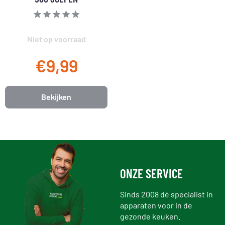
Niet op voorraad
€9,99
Bekijken
ONZE SERVICE
Sinds 2008 dé specialist in
apparaten voor in de
gezonde keuken.