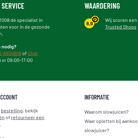
 SERVICE
WAARDERING
2008 dé specialist in
Wij scoren een
8,9
ten voor in de gezonde
Trusted Shops
n.
 nodig?
5-6934808
of
Chat
 vr 09:00-17:00
ACCOUNT
INFORMATIE
e
bestelling
, bekijk
Waarom slowjuicen?
en
of
retourneer een
Waar opletten bij aanko
.
slowjuicer?