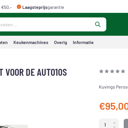
 €50,-
Laagsteprijs
garantie
aten
Keukenmachines
Overig
Informatie
T VOOR DE AUTO10S
Kuvings Perss
€95,0