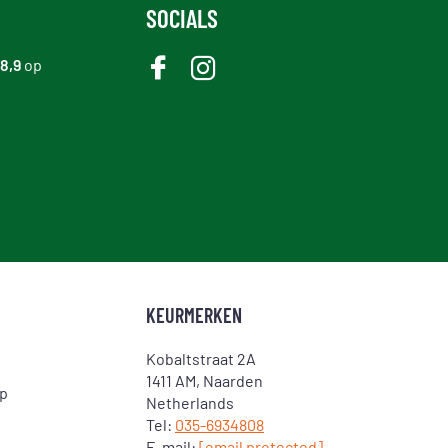
SOCIALS
8,9
op
KEURMERKEN
Kobaltstraat 2A
1411 AM, Naarden
op
Netherlands
Tel:
035-6934808
E-mail:
[email protected]