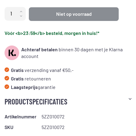
Niet op voorraad
Vóór <b>23:59</b> besteld, morgen in huis!*
Achteraf betalen
binnen 30 dagen met je Klarna
account
Gratis
verzending vanaf €50,-
Gratis
retourneren
Laagsteprijs
garantie
PRODUCTSPECIFICATIES
Artikelnummer
5ZZ010072
SKU
5ZZ010072