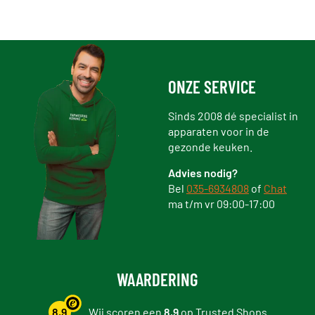
ONZE SERVICE
Sinds 2008 dé specialist in
apparaten voor in de
gezonde keuken.
Advies nodig?
Bel
035-6934808
of
Chat
ma t/m vr 09:00-17:00
WAARDERING
8,9
Wij scoren een
8,9
op
Trusted Shops