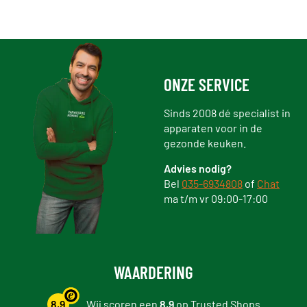
ONZE SERVICE
Sinds 2008 dé specialist in
apparaten voor in de
gezonde keuken.
Advies nodig?
Bel
035-6934808
of
Chat
ma t/m vr 09:00-17:00
WAARDERING
8,9
Wij scoren een
8,9
op
Trusted Shops