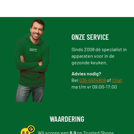
ONZE SERVICE
Sinds 2008 dé specialist in
apparaten voor in de
gezonde keuken.
Advies nodig?
Bel
035-6934808
of
Chat
ma t/m vr 09:00-17:00
WAARDERING
8,9
Wij scoren een
8,9
op
Trusted Shops